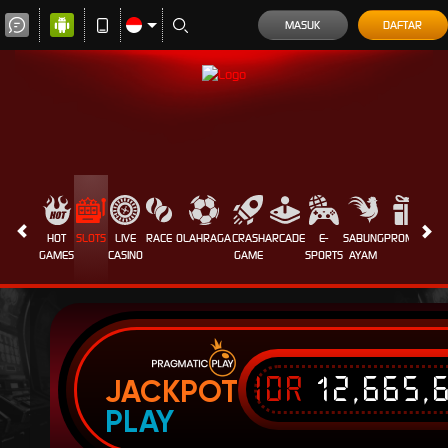
MASUK
DAFTAR
HOT
SLOTS
LIVE
RACE
OLAHRAGA
CRASH
ARCADE
E-
SABUNG
PROMOSI
GAMES
CASINO
GAME
SPORTS
AYAM
IDR
12,665,
JACKPOT
PLAY