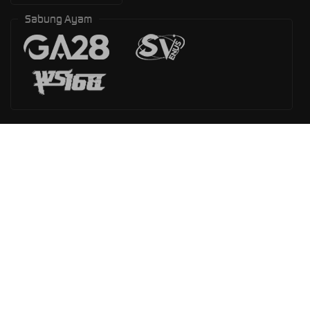
Sabung Ayam