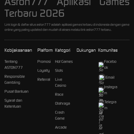
Aston777 Aplikasi Games
Terbaru 2026
Link login & daftar situs aston777 adalah aplikasi games terbaru di indonesia dengan game
online yang paling updated dan mudah di akses melalui link aston777 terbaru..
Kebijaksanaan
Platform
Kategori
Dukungan
Komunitas
Tentang
Promosi
Hot Games
Facebo
ASTON777
ok
Loyalty
Slots
Responsible
Email
Referral
Live
Gambling
Casino
Instagra
Pusat Bantuan
m
Race
Syarat dan
Telegra
Olahraga
Ketentuan
m
Crash
Game
Arcade