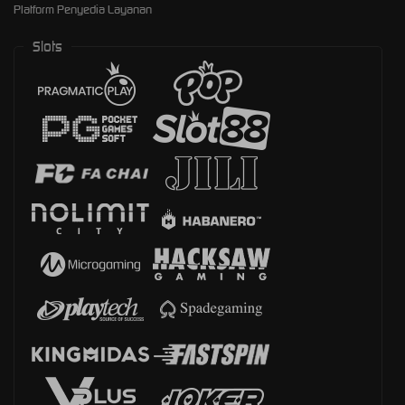
Platform Penyedia Layanan
Slots