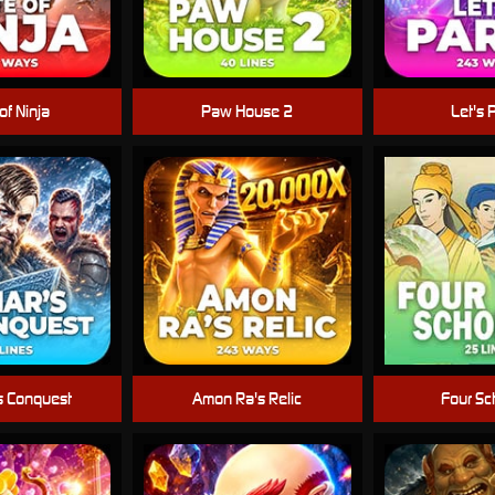
of Ninja
Paw House 2
Let's 
s Conquest
Amon Ra's Relic
Four Sc