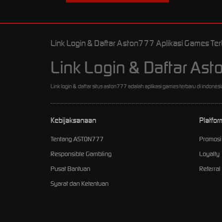
Link Login & Daftar Aston777 Aplikasi Games T
Link Login & Daftar As
Link login & daftar situs aston777 adalah aplikasi games terbaru di indone
Kebijaksanaan
Platfor
Tentang ASTON777
Promosi
Responsible Gambling
Loyalty
Pusat Bantuan
Referral
Syarat dan Ketentuan