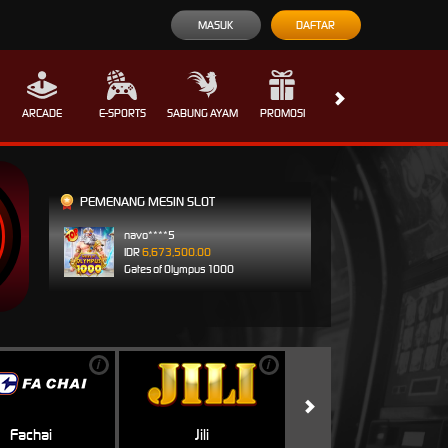
MASUK
DAFTAR
ARCADE
E-SPORTS
SABUNG AYAM
PROMOSI
PEMENANG MESIN SLOT
navo****5
IDR
6,673,500.00
Gates of Olympus 1000
navo****5
IDR
3,575,400.00
Gates of Olympus 1000
i
i
i
zak****1
IDR
2,849,630.00
No Limit City
Gates of Olympus Super Scatter
Fachai
Jili
babu****3