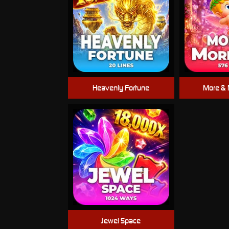
Heavenly Fortune
More & 
Jewel Space