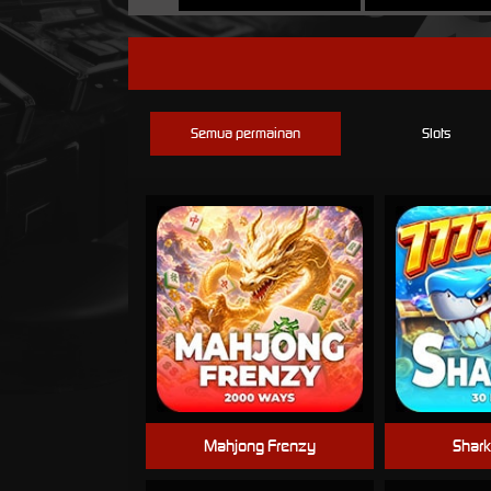
Semua permainan
Slots
Mahjong Frenzy
Shark