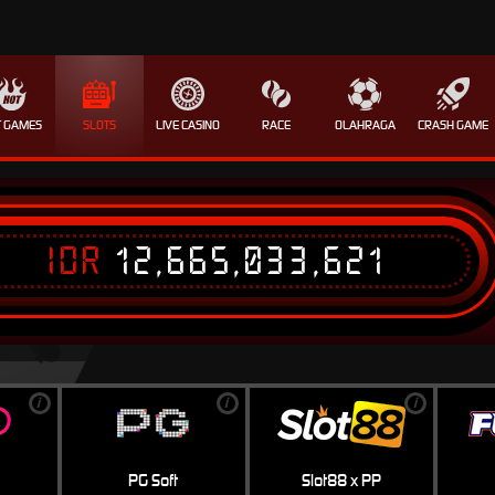
T GAMES
SLOTS
LIVE CASINO
RACE
OLAHRAGA
CRASH GAME
IDR
12,665,033,621
i
i
i
a
PG Soft
Slot88 x PP