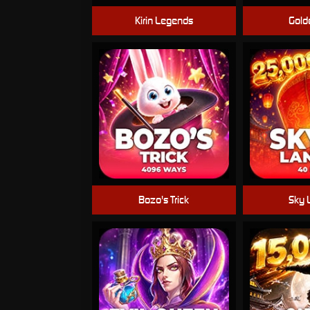
Kirin Legends
Gold
Bozo's Trick
Sky 