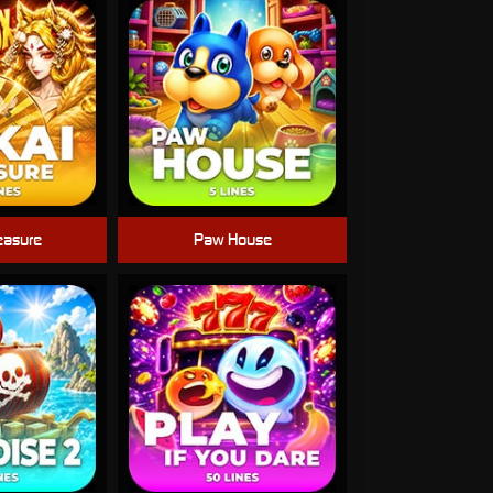
Mahjong Wins 3 – Black Scatter
easure
Paw House