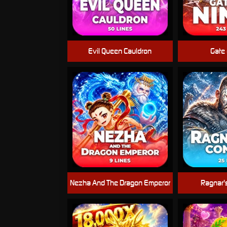
Evil Queen Cauldron
Gate 
Nezha And The Dragon Emperor
Ragnar'