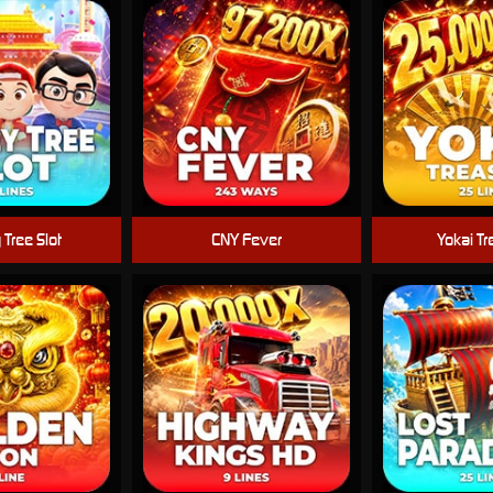
Tree Slot
CNY Fever
Yokai Tr