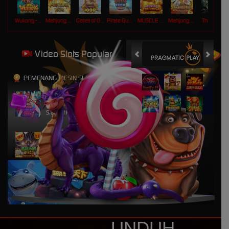
Wukong - Black Scatter
Mahjong Ways
Gates of Olympus 1000
Pirate Quest 1000
MUSCLE FORTUNE CAT
Mahjong Legend
The Crypt
Video Slots Popular
PEMENANG MESIN SLOT
d****n
IDR
11,920,000.00
Starlight Princess™ 1000
mtau****4
IDR
3,811,500.00
Mahjong Wins 3 – Black
Scatter
navo****5
IDR
2,674,000.00
Gates of Gatot Kaca 1000
an****3
IDR
2,511,120.00
UNDUH