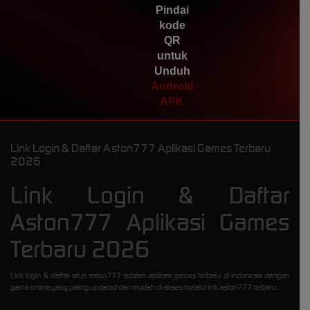
Pindai
Gates of Gatot Kaca 1000
kode
QR
untuk
Unduh
Android
APK
Link Login & Daftar Aston777 Aplikasi Games Terbaru
2026
Link Login & Daftar
Aston777 Aplikasi Games
Terbaru 2026
Link login & daftar situs aston777 adalah aplikasi games terbaru di indonesia dengan
game online yang paling updated dan mudah di akses melalui link aston777 terbaru..