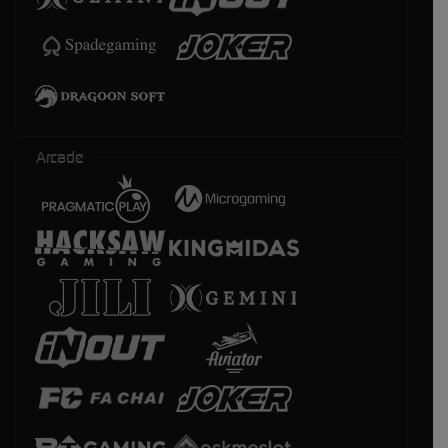
Arcade