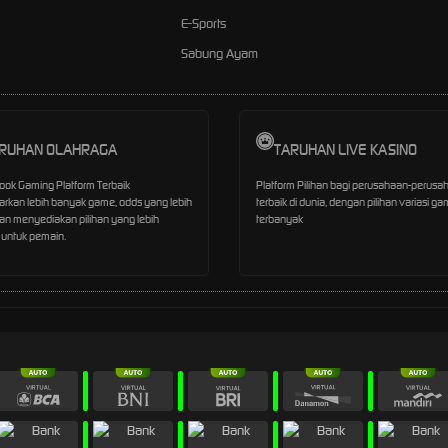
E-Sports
Sabung Ayam
RUHAN OLAHRAGA
TARUHAN LIVE KASINO
ook Gaming Platform Terbaik
Platform Pilihan bagi perusahaan-perusa
kan lebih banyak game, odds yang lebih
terbaik di dunia, dengan pilihan variasi g
 dan menyediakan pilihan yang lebih
terbanyak
untuk pemain.