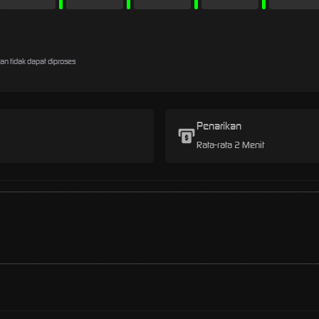
an tidak dapat diproses
Penarikan
Rata-rata 2 Menit