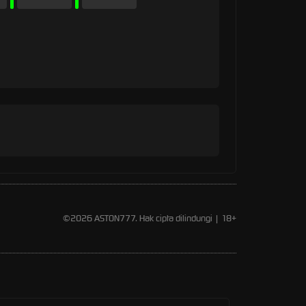
©2026 ASTON777. Hak cipta dilindungi | 18+