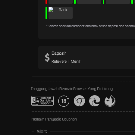
* Selama bank maintenance dan bank offline deposit dan penarik
Deposit
Rata-rata 1 Menit
Tanggung Jawab Bermain
Browser Yang Didukung
Platform Penyedia Layanan
Slots