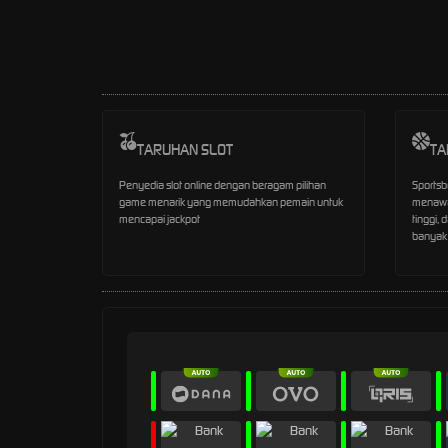
TARUHAN SLOT
TA
Penyedia slot online dengan beragam pilihan
Sportsb
game menarik yang memudahkan pemain untuk
menawar
mencapai jackpot
tinggi,
banyak 