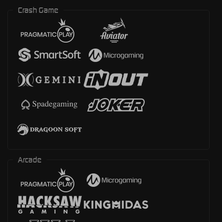
Crash Game
Arcade