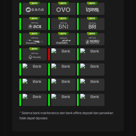
* Selama bank maintenance dan bank offline deposit dan penarikan
tidak dapat diproses