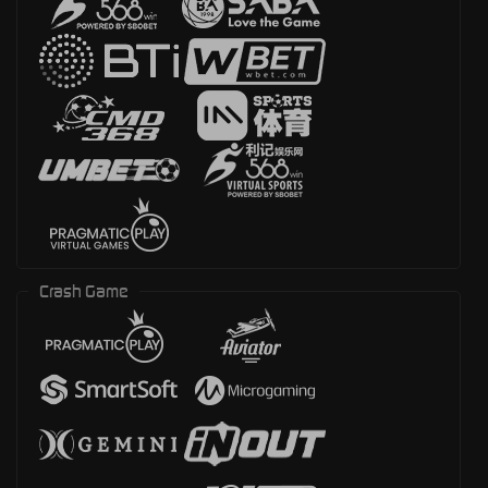
Crash Game