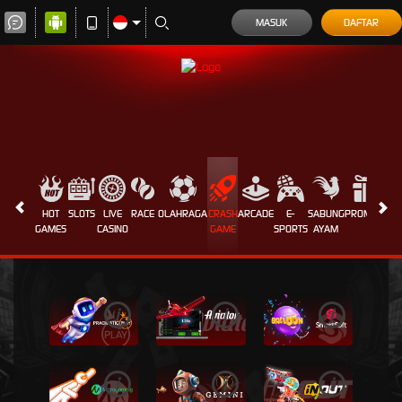
MASUK
DAFTAR
HOT
SLOTS
LIVE
RACE
OLAHRAGA
CRASH
ARCADE
E-
SABUNG
PROMOSI
GAMES
CASINO
GAME
SPORTS
AYAM
i
i
i
i
i
i