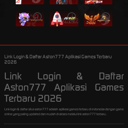
i
i
i
Link Login & Daftar Aston777 Aplikasi Games Terbaru
2026
Link Login & Daftar
Aston777 Aplikasi Games
Terbaru 2026
Link login & daftar situs aston777 adalah aplikasi games terbaru di indonesia dengan game
online yang paling updated dan mudah di akses melalui link aston777 terbaru..