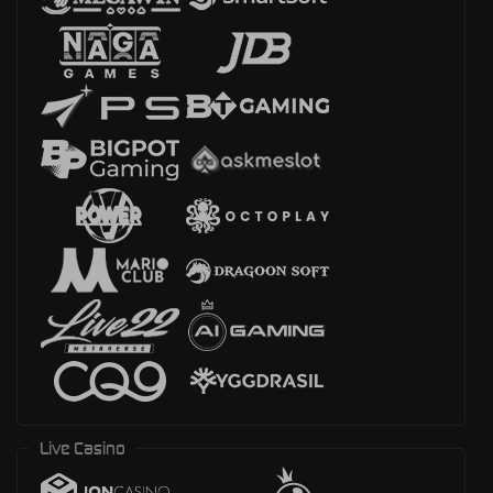
Live Casino