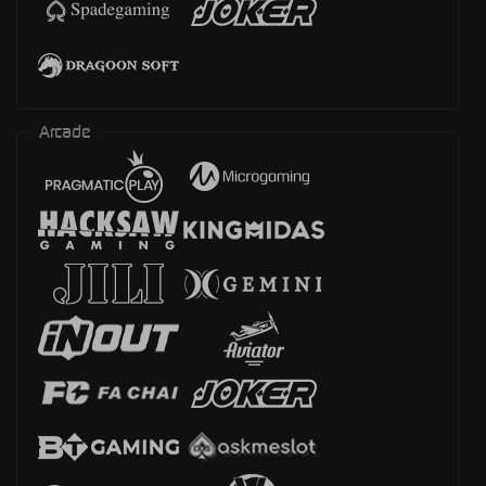
Arcade