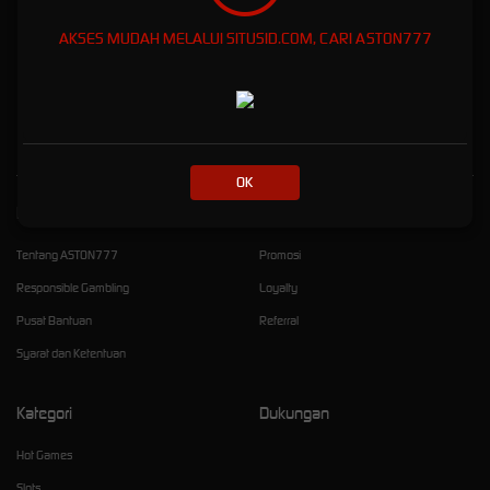
Aston777 Aplikasi Games
Terbaru 2026
AKSES MUDAH MELALUI SITUSID.COM, CARI ASTON777
Link login & daftar situs aston777 adalah aplikasi games terbaru di indonesia dengan
game online yang paling updated dan mudah di akses melalui link aston777 terbaru..
OK
Kebijaksanaan
Platform
Tentang ASTON777
Promosi
Responsible Gambling
Loyalty
Pusat Bantuan
Referral
Syarat dan Ketentuan
Kategori
Dukungan
Hot Games
Slots