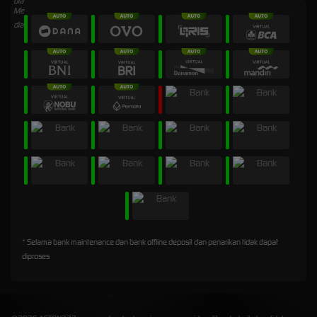
* Selama bank maintenance dan bank offline deposit dan penarikan tidak dapat
diproses