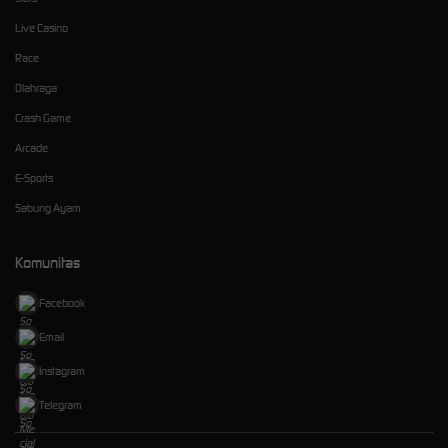
Live Casino
Race
Olahraga
Crash Game
Arcade
E-Sports
Sabung Ayam
Komunitas
Facebook
Email
Instagram
Telegram