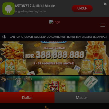
×
ASTON777 Aplikasi Mobile
UNDUH
Jangan tampilkan lagi hari ini
RBAIK DAN TERPERCAYA DI INDONESIA DENGAN BONUS - BONUS TANPA BATAS SETIAP HARI.
Daftar
Masuk