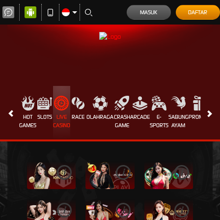
MASUK
DAFTAR
HOT
SLOTS
LIVE
RACE
OLAHRAGA
CRASH
ARCADE
E-
SABUNG
PROMOSI
GAMES
CASINO
GAME
SPORTS
AYAM
i
i
i
i
i
i