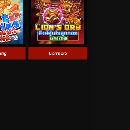
hing
Lion's Orb