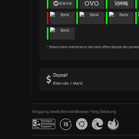
* Selama bank maintenance dan bank offline deposit dan penarik
Deposit
Rata-rata 1 Menit
Tanggung Jawab Bermain
Browser Yang Didukung