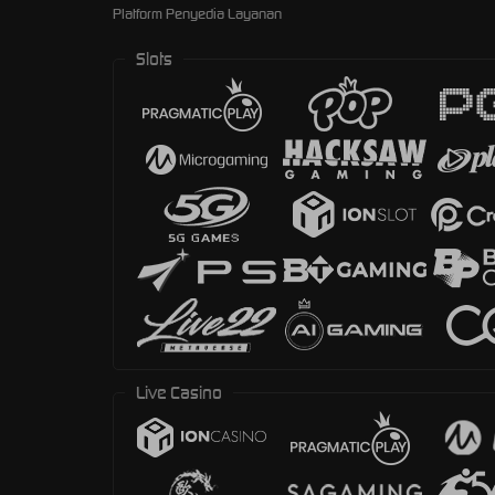
Platform Penyedia Layanan
Slots
Live Casino