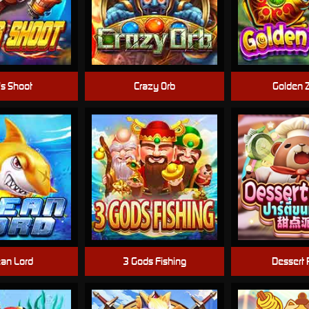
's Shoot
Crazy Orb
Golden 
an Lord
3 Gods Fishing
Dessert 