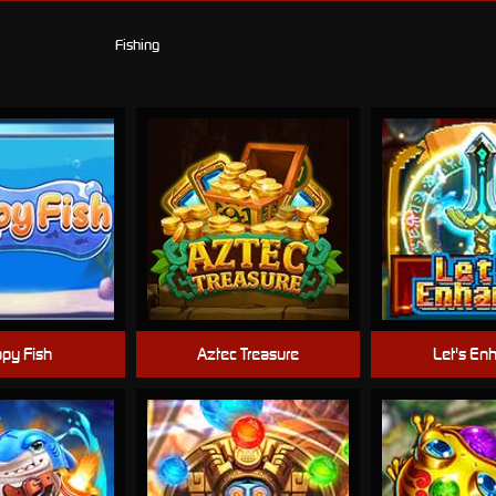
Fishing
py Fish
Aztec Treasure
Let's En