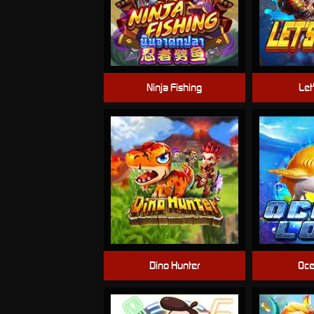
Ninja Fishing
Let
Dino Hunter
Oce