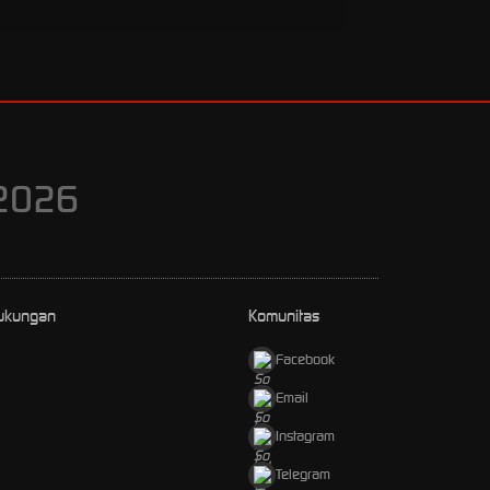
 2026
ukungan
Komunitas
Facebook
Email
Instagram
Telegram