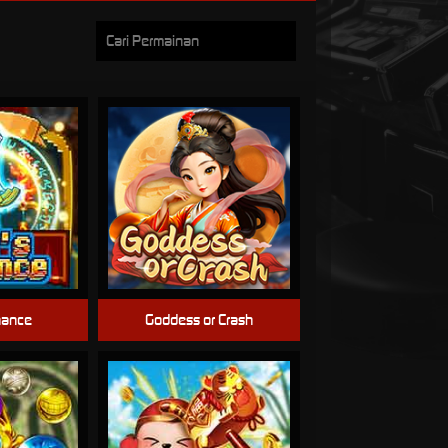
hance
Goddess or Crash