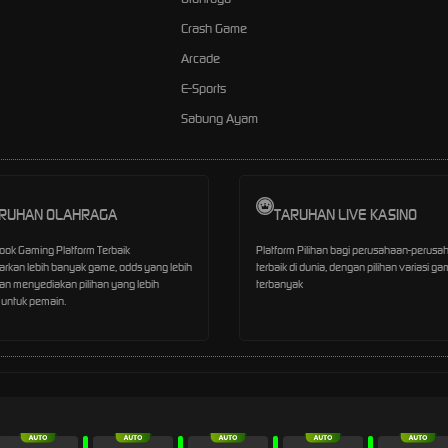
Crash Game
Arcade
E-Sports
Sabung Ayam
RUHAN OLAHRAGA
TARUHAN LIVE KASINO
ook Gaming Platform Terbaik
Platform Pilihan bagi perusahaan-perusa
kan lebih banyak game, odds yang lebih
terbaik di dunia, dengan pilihan variasi g
 dan menyediakan pilihan yang lebih
terbanyak
untuk pemain.