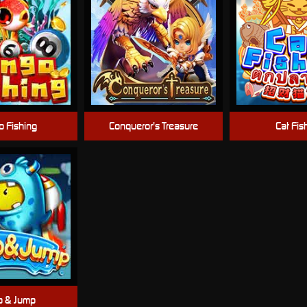
o Fishing
Conqueror's Treasure
Cat Fis
p & Jump