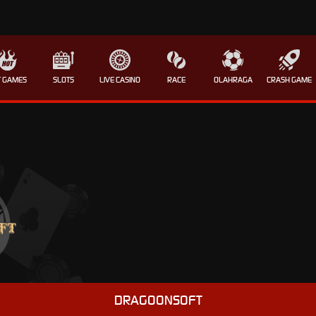
T GAMES
SLOTS
LIVE CASINO
RACE
OLAHRAGA
CRASH GAME
DRAGOONSOFT