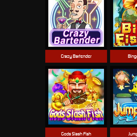
Crazy Bartender
Bing
Gods Slash Fish
Jum