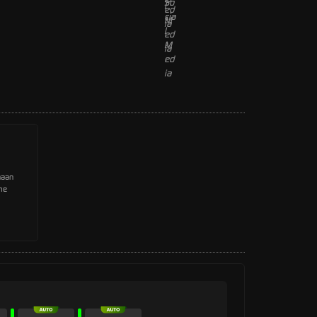
haan
ame